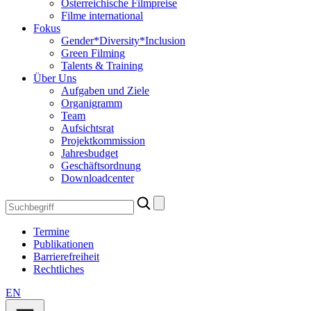
Österreichische Filmpreise
Filme international
Fokus
Gender*Diversity*Inclusion
Green Filming
Talents & Training
Über Uns
Aufgaben und Ziele
Organigramm
Team
Aufsichtsrat
Projektkommission
Jahresbudget
Geschäftsordnung
Downloadcenter
Search
for:
Termine
Publikationen
Barrierefreiheit
Rechtliches
EN