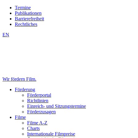
Zum
Zum
Termine
Inhalt
Hauptmenü
Publikationen
springen
springen
Barrierefreiheit
(Accesskey
(Accesskey
Rechtliches
1)
2)
EN
Wir fördern Film.
Förderung
Förderportal
Richtlinien
Einreich- und Sitzungstermine
Förderzusagen
Filme
Filme A-Z
Charts
Internationale Filmpreise