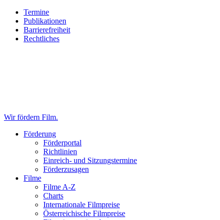
Zum
Zum
Termine
Inhalt
Hauptmenü
Publikationen
springen
springen
Barrierefreiheit
(Accesskey
(Accesskey
Rechtliches
1)
2)
Wir fördern Film.
Förderung
Förderportal
Richtlinien
Einreich- und Sitzungstermine
Förderzusagen
Filme
Filme A-Z
Charts
Internationale Filmpreise
Österreichische Filmpreise