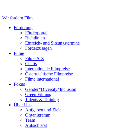
Wir fördern Film.
Förderung
Förderportal
Richtlinien
Einreich- und Sitzungstermine
Förderzusagen
Filme
Filme A-Z
Charts
Internationale Filmpreise
Österreichische Filmpreise
Filme international
Fokus
Gender*Diversity*Inclusion
Green Filming
Talents & Training
Über Uns
Aufgaben und Ziele
Organigramm
Team
Aufsichtsrat