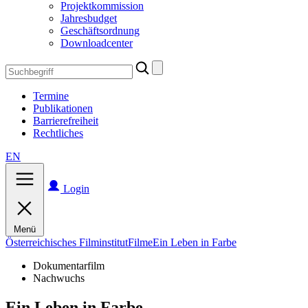
Projektkommission
Jahresbudget
Geschäftsordnung
Downloadcenter
Search
for:
Termine
Publikationen
Barrierefreiheit
Rechtliches
EN
Login
Menü
Österreichisches Filminstitut
Filme
Ein Leben in Farbe
Dokumentarfilm
Nachwuchs
Ein Leben in Farbe