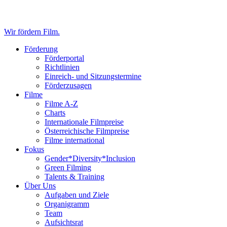
Wir fördern Film.
Förderung
Förderportal
Richtlinien
Einreich- und Sitzungstermine
Förderzusagen
Filme
Filme A-Z
Charts
Internationale Filmpreise
Österreichische Filmpreise
Filme international
Fokus
Gender*Diversity*Inclusion
Green Filming
Talents & Training
Über Uns
Aufgaben und Ziele
Organigramm
Team
Aufsichtsrat