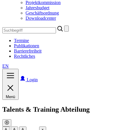
Projektkommission
Jahresbudget
Geschäftsordnung
Downloadcenter
Search
for:
Termine
Publikationen
Barrierefreiheit
Rechtliches
EN
Login
Menü
Talents & Training Abteilung
A
A
A
×